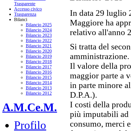
Trasparente
Accesso civico
In data 29 luglio
Trasparenza
Bilanci
Maggiore ha appro
Bilancio 2025
relativo all'anno 
Bilancio 2024
Bilancio 2023
Bilancio 2022
Si tratta del seco
Bilancio 2021
Bilancio 2020
amministrazione.
Bilancio 2019
Bilancio 2018
Il valore della pr
Bilancio 2017
Bilancio 2016
maggior parte a ve
Bilancio 2015
Bilancio 2014
in parte minore all
Bilancio 2013
D.P.A.).
Bilancio 2012
I costi della prod
A.M.Ce.M.
più imputabili ad 
Profilo
consumo, merci e c