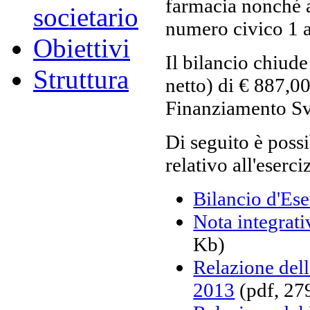
farmacia nonché al
societario
numero civico 1 a
Obiettivi
Il bilancio chiude
Struttura
netto) di € 887,0
Finanziamento Sv
Di seguito è poss
relativo all'eserc
Bilancio d'Es
Nota integrati
Kb)
Relazione dell
2013
(pdf, 27