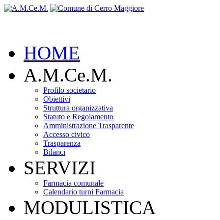
HOME
A.M.Ce.M.
Profilo societario
Obiettivi
Struttura organizzativa
Statuto e Regolamento
Amministrazione Trasparente
Accesso civico
Trasparenza
Bilanci
SERVIZI
Farmacia comunale
Calendario turni Farmacia
MODULISTICA