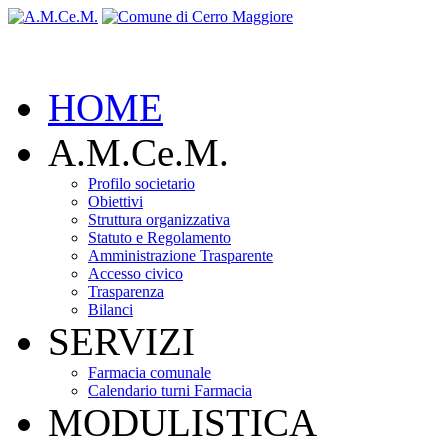
HOME
A.M.Ce.M.
Profilo societario
Obiettivi
Struttura organizzativa
Statuto e Regolamento
Amministrazione Trasparente
Accesso civico
Trasparenza
Bilanci
SERVIZI
Farmacia comunale
Calendario turni Farmacia
MODULISTICA