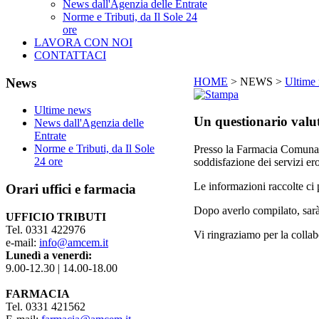
News dall'Agenzia delle Entrate
Norme e Tributi, da Il Sole 24
ore
LAVORA CON NOI
CONTATTACI
News
HOME
>
NEWS
>
Ultime
Ultime news
Un questionario valut
News dall'Agenzia delle
Entrate
Norme e Tributi, da Il Sole
Presso la Farmacia Comunal
24 ore
soddisfazione dei servizi er
Le informazioni raccolte ci 
Orari
uffici e farmacia
Dopo averlo compilato, sarà 
UFFICIO TRIBUTI
Tel. 0331 422976
Vi ringraziamo per la colla
e-mail:
info@amcem.it
Lunedì a venerdì:
9.00-12.30 | 14.00-18.00
FARMACIA
Tel. 0331 421562