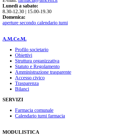
E-mail:
farmacia@amcem.it
Lunedì a sabato:
8.30-12.30 | 15.00-19.30
Domenica:
aperture secondo calendario turni
A.M.Ce.M.
Profilo societario
Obiettivi
Struttura organizzativa
Statuto e Regolamento
Amministrazione trasparente
Accesso civico
Trasparenza
Bilanci
SERVIZI
Farmacia comunale
Calendario turni farmacia
MODULISTICA