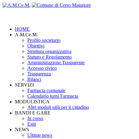
HOME
A.M.Ce.M.
Profilo societario
Obiettivi
Struttura organizzativa
Statuto e Regolamento
Amministrazione Trasparente
Accesso civico
Trasparenza
Bilanci
SERVIZI
Farmacia comunale
Calendario turni Farmacia
MODULISTICA
Altri moduli utili per il cittadino
BANDI E GARE
In corso
Esiti
NEWS
Ultime news