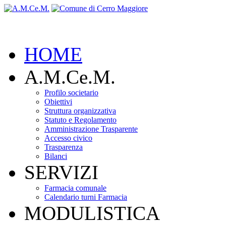
HOME
A.M.Ce.M.
Profilo societario
Obiettivi
Struttura organizzativa
Statuto e Regolamento
Amministrazione Trasparente
Accesso civico
Trasparenza
Bilanci
SERVIZI
Farmacia comunale
Calendario turni Farmacia
MODULISTICA